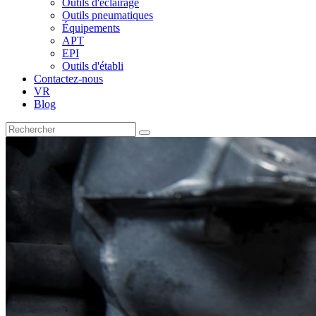
Outils d'éclairage
Outils pneumatiques
Équipements
APT
EPI
Outils d'établi
Contactez-nous
VR
Blog