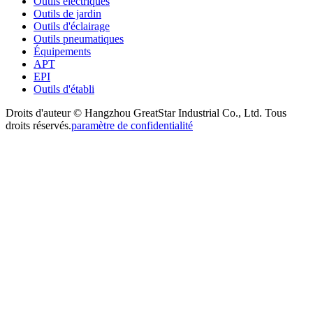
Outils électriques
Outils de jardin
Outils d'éclairage
Outils pneumatiques
Équipements
APT
EPI
Outils d'établi
Droits d'auteur © Hangzhou GreatStar Industrial Co., Ltd. Tous
droits réservés.
paramètre de confidentialité